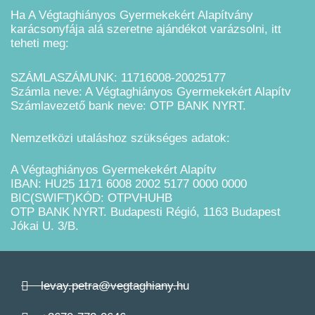
Ha A Végtaghiányos Gyermekekért Alapítvány
karácsonyfája alá szeretne ajándékot varázsolni, itt
teheti meg:
SZÁMLASZÁMUNK: 11716008-20025177
Számla neve: A Végtaghiányos Gyermekekért Alapítv
Számlavezető bank neve: OTP BANK NYRT.
Nemzetközi utaláshoz szükséges adatok:
A Végtaghiányos Gyermekekért Alapítv
IBAN: HU25 1171 6008 2002 5177 0000 0000
BIC(SWIFT)KÓD: OTPVHUHB
OTP BANK NYRT. Budapesti Régió, 1163 Budapest
Jókai U. 3/B.
levay.petra@vegtaghiany.hu