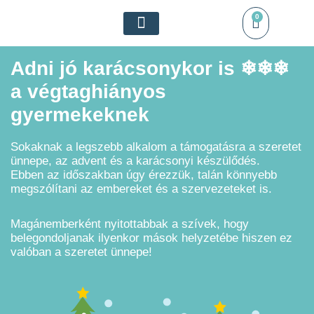
0
Támogass minket
A végtaghiányról
Adni jó karácsonykor is ❄❄❄
a végtaghiányos
gyermekeknek
Sokaknak a legszebb alkalom a támogatásra a szeretet
ünnepe, az advent és a karácsonyi készülődés.
Ebben az időszakban úgy érezzük, talán könnyebb
megszólítani az embereket és a szervezeteket is.
Magánemberként nyitottabbak a szívek, hogy
belegondoljanak ilyenkor mások helyzetébe hiszen ez
valóban a szeretet ünnepe!